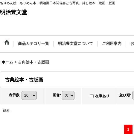
ちりめん絵・ちりめん本、明治期日本関係書と古写真、挿し絵本・絵画・版画
明治豊文堂
商品カテゴリ一覧
明治豊文堂について
ご利用案内
ホーム
>
古典絵本・古版画
古典絵本・古版画
表示数
:
画像
:
並び順
:
在庫あり
63
件
1