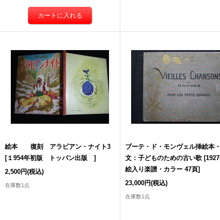
絵本 復刻 アラビアン・ナイト3
ブーテ・ド・モンヴェル挿絵本
[
１954年初版 トッパン出版
]
文：子どものための古い歌
[
19
絵入り楽譜・カラー 47頁
]
2,500円
(税込)
23,000円
(税込)
在庫数1点
在庫数1点