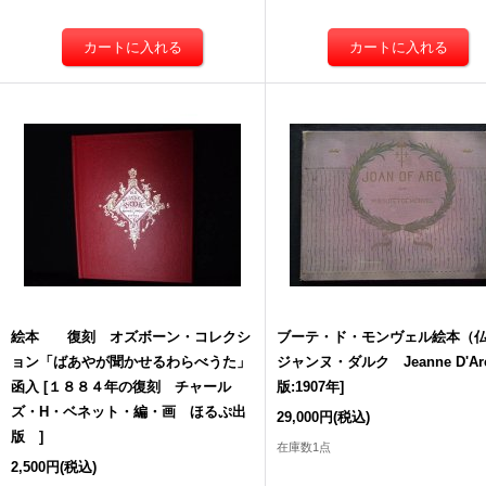
絵本 復刻 オズボーン・コレクシ
ブーテ・ド・モンヴェル絵本（
ョン「ばあやが聞かせるわらべうた」
ジャンヌ・ダルク Jeanne D'Ar
函入
[
１８８４年の復刻 チャール
版:1907年
]
ズ・H・ベネット・編・画 ほるぷ出
29,000円
(税込)
版
]
在庫数1点
2,500円
(税込)