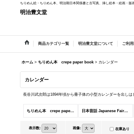
ちりめん絵・ちりめん本、明治期日本関係書と古写真、挿し絵本・絵画・版
明治豊文堂
商品カテゴリ一覧
明治豊文堂について
ご利用
ホーム
>
ちりめん本 crepe paper book
>
カレンダー
カレンダー
長谷川武次郎は1894年頃から冊子体の小型カレンダーを出し
ちりめん本 crepe paper book (全商品)
日本昔話 Japanese Fairy Tale
表示数
:
画像
:
在庫あり