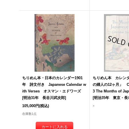
ちりめん本・日本のカレンダー1901
ちりめん本 カレンダ
年 詩文付き Japanese Calendar w
の婦人の12ヶ月」 Cale
ith Verses オスマン・エドワーズ
3 The Months of J
[
明治31年 長谷川武次郎
]
[
明治35年 東京・
105,000円
(税込)
×
在庫数1点