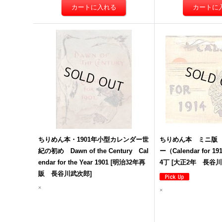
ちりめん本・1901年小型カレンダー世
ちりめん本 ミニ版 
紀の初め Dawn of the Century Cal
ー（Calendar for 19
endar for the Year 1901
[
明治32年再
4丁
[
大正2年 長谷
販 長谷川武次郎
]
×
×