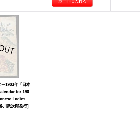
ー1903年「日本
ndar for 190
apanese Ladies
長谷川武次郎発行
]