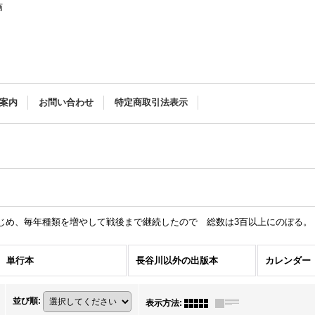
画
案内
お問い合わせ
特定商取引法表示
はじめ、毎年種類を増やして戦後まで継続したので 総数は3百以上にのぼる。
単行本
長谷川以外の出版本
カレンダー
並び順
:
表示方法
: