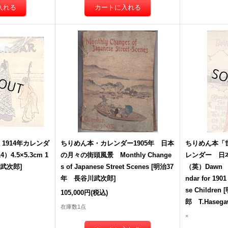
1914年カレンダ
ちりめん本・カレンダー1905年 日本
ちりめん本「世
14）4.5×5.3cm 1
の月々の街頭風景 Monthly Change
レンダー 日
川武次郎
]
s of Japanese Street Scenes
[
明治37
（英）Dawn of
年 長谷川武次郎
]
ndar for 190
se Children
[
105,000円
(税込)
郎 T.Hasega
在庫数1点
×