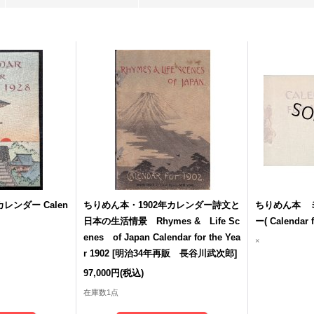
レンダー Calen
ちりめん本・1902年カレンダー詩文と
ちりめん本 ミ
日本の生活情景 Rhymes & Life Sc
ー( Calendar 
enes of Japan Calendar for the Yea
×
r 1902
[
明治34年再販 長谷川武次郎
]
97,000円
(税込)
在庫数1点