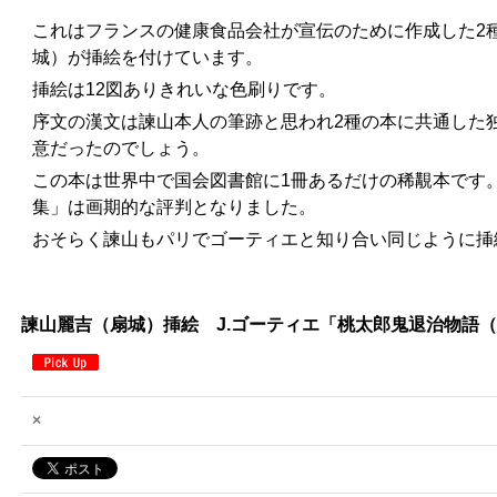
これはフランスの健康食品会社が宣伝のために作成した2
城）が挿絵を付けています。
挿絵は12図ありきれいな色刷りです。
序文の漢文は諫山本人の筆跡と思われ2種の本に共通した
意だったのでしょう。
この本は世界中で国会図書館に1冊あるだけの稀覯本です
集」は画期的な評判となりました。
おそらく諫山もパリでゴーティエと知り合い同じように挿
諫山麗吉（扇城）挿絵 J.ゴーティエ「桃太郎鬼退治物語（Aventu
×