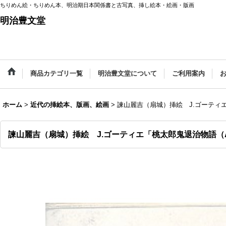
ちりめん絵・ちりめん本、明治期日本関係書と古写真、挿し絵本・絵画・版画
明治豊文堂
商品カテゴリ一覧
明治豊文堂について
ご利用案内
ホーム
>
近代の挿絵本、版画、絵画
>
諫山麗吉（扇城）挿絵 J.ゴーティエ「桃太
諫山麗吉（扇城）挿絵 J.ゴーティエ「桃太郎鬼退治物語（Aventu