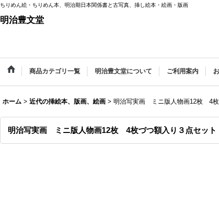
ちりめん絵・ちりめん本、明治期日本関係書と古写真、挿し絵本・絵画・版画
明治豊文堂
商品カテゴリ一覧
明治豊文堂について
ご利用案内
ホーム
>
近代の挿絵本、版画、絵画
>
明治写実画 ミニ版人物画12枚 
明治写実画 ミニ版人物画12枚 4枚づつ額入り３点セッ