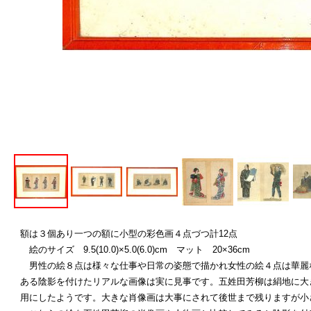
額は３個あり一つの額に小型の彩色画４点づつ計12点
絵のサイズ 9.5(10.0)×5.0(6.0)cm マット 20×36cm
男性の絵８点は様々な仕事や日常の姿態で描かれ女性の絵４点は華麗
ある陰影を付けたリアルな画像は実に見事です。五姓田芳柳は絹地に大
用にしたようです。大きな肖像画は大事にされて後世まで残りますが小