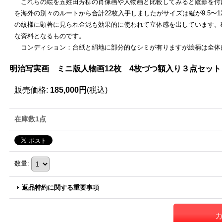
これらの絵を五姓田芳柳の肖像画や人物画と比較してみると陰影を付
を海外の別々のルートから合計22枚入手しましたがサイズは縦が9.5〜
の紋様に顕著に見られ金泥も効果的に使われて立体感を出しています。
な資料となるものです。
コンディション：台紙と絹地に部分的なシミが有りますが絵柄は全体
明治写実画 ミニ版人物画12枚 4枚づつ額入り３点セッ
販売価格
:
185,000円
(税込)
在庫数1点
数量
:
返品特約に関する重要事項