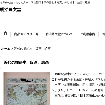
ちりめん絵・ちりめん本、明治期日本関係書と古写真、挿し絵本・絵画・版画
明治豊文堂
商品カテゴリ一覧
明治豊文堂について
ご利用案内
ホーム
>
近代の挿絵本、版画、絵画
近代の挿絵本、版画、絵画
19世紀後半にフランスでE・A・ポ
これが最初の著名画家・挿絵入り本と
当店では藤田嗣治、長谷川潔、牧野義
ャ、ダリ、ビゴー、レガメ、その他近
画像は 藤田嗣治「日本昔噺(Legendes j