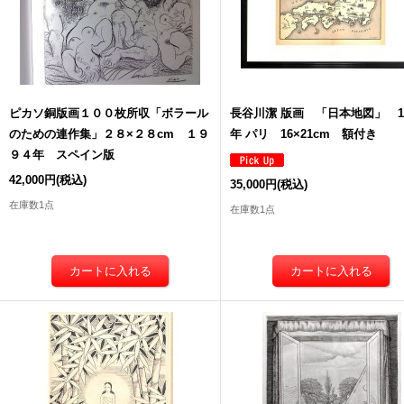
ピカソ銅版画１００枚所収「ボラール
長谷川潔 版画 「日本地図」 19
のための連作集」２８×２８cm １９
年 パリ 16×21cm 額付き
９４年 スペイン版
42,000円
(税込)
35,000円
(税込)
在庫数1点
在庫数1点