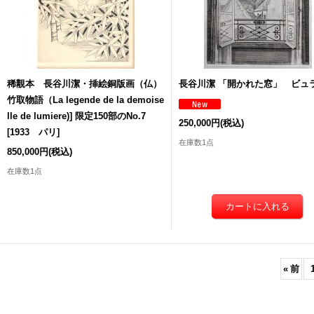
稀覯本 長谷川潔・挿絵銅版画（仏）
長谷川潔 「開かれた窓」 ビュ
竹取物語（La legende de la demoise
lle de lumiere)] 限定150部のNo.7
250,000円
(税込)
[
1933 パリ
]
在庫数1点
850,000円
(税込)
在庫数1点
«
前