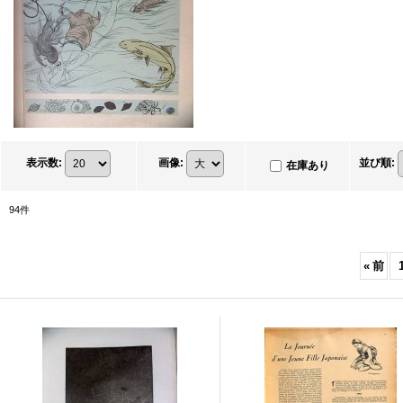
表示数
:
画像
:
並び順
:
在庫あり
94
件
«
前