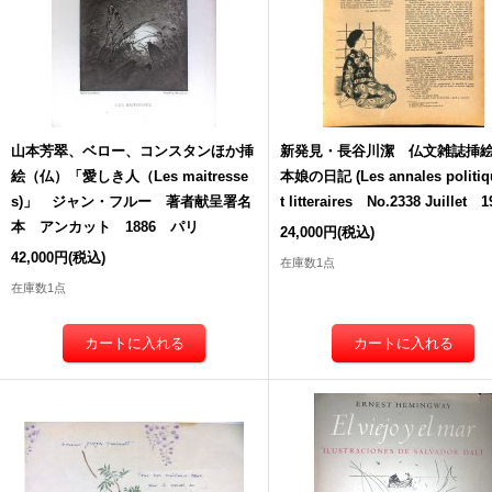
山本芳翠、ベロー、コンスタンほか挿
新発見・長谷川潔 仏文雑誌挿
絵（仏）「愛しき人（Les maitresse
本娘の日記 (Les annales politiq
s)」 ジャン・フルー 著者献呈署名
t litteraires No.2338 Juillet 
本 アンカット 1886 パリ
24,000円
(税込)
42,000円
(税込)
在庫数1点
在庫数1点