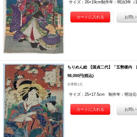
サイズ：26×19cm制作年：明治3
ちりめん絵 【国貞二代】「五勢楼内 
98,000円
(税込)
在庫数1点
サイズ：25×17.5cm 制作年：明