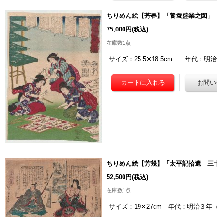
ちりめん絵【芳春】「養蚕盛業之図」
75,000円
(税込)
在庫数1点
サイズ：25.5✕18.5cm 年代：明
ちりめん絵【芳幾】「太平記拾遺 三
52,500円
(税込)
在庫数1点
サイズ：19✕27cm 年代：明治３