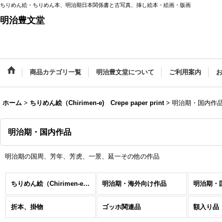
ちりめん絵・ちりめん本、明治期日本関係書と古写真、挿し絵本・絵画・版画
明治豊文堂
商品カテゴリ一覧
明治豊文堂について
ご利用案内
ホーム
>
ちりめん絵（Chirimen-e) Crepe paper print
>
明治期・国内作
明治期・国内作品
明治期の国周、芳年、芳虎、一景、延一その他の作品
ちりめん絵（Chirimen-e) Crepe paper print (全商品)
明治期・海外向け作品
明治期・
折本、掛物
ゴッホ関連品