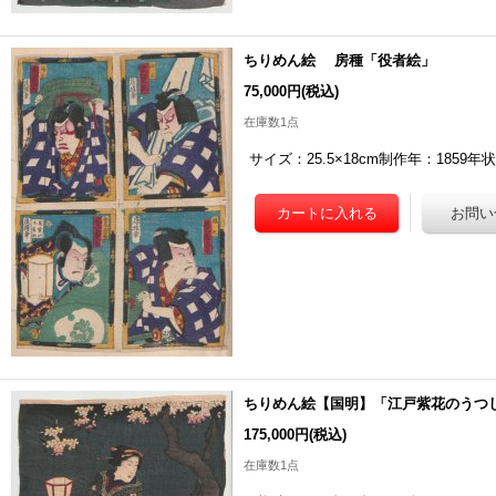
ちりめん絵 房種「役者絵」
75,000円
(税込)
在庫数1点
サイズ：25.5×18cm制作年：185
ちりめん絵【国明】「江戸紫花のうつ
175,000円
(税込)
在庫数1点