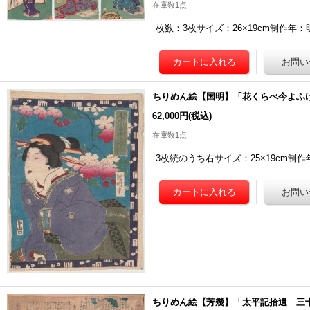
在庫数1点
枚数：3枚サイズ：26×19cm制作年
ちりめん絵【国明】「花くらべ今よふ
62,000円
(税込)
在庫数1点
3枚続のうち右サイズ：25×19cm制
ちりめん絵【芳幾】「太平記拾遺 三