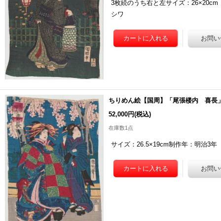
3枚続のうち右と左サイズ：26×20
シワ
ちりめん絵【国周】「尾張楼内 喜長
52,000円
(税込)
在庫数1点
サイズ：26.5×19cm制作年：明治3