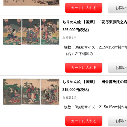
ちりめん絵 【国輝】 「花尽東源氏之
325,000円
(税込)
在庫数1点
枚数：3枚続サイズ：21.5×15c
（右）左下端凹み
ちりめん絵 【国輝】 「田舎源氏滝の
315,000円
(税込)
在庫数1点
枚数：3枚続サイズ：21.5×15cm制