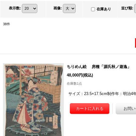
表示数
:
画像
:
並び順
:
在庫あり
38
件
ちりめん絵 房種「源氏秋ノ遊逸」
48,000円
(税込)
在庫数1点
サイズ：23.5×17.5cm制作年：明治